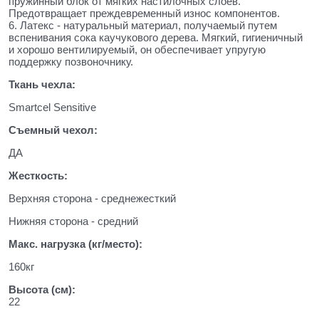
пружинный блок от мягких настилочных слоев.
Предотвращает преждевременный износ компонентов.
6. Латекс - натуральный материал, получаемый путем
вспенивания сока каучукового дерева. Мягкий, гигиеничный
и хорошо вентилируемый, он обеспечивает упругую
поддержку позвоночнику.
Ткань чехла:
Smartcel Sensitive
Съемный чехол:
ДА
Жесткость:
Верхняя сторона - среднежесткий
Нижняя сторона - средний
Макс. нагрузка (кг/место):
160кг
Высота (см):
22