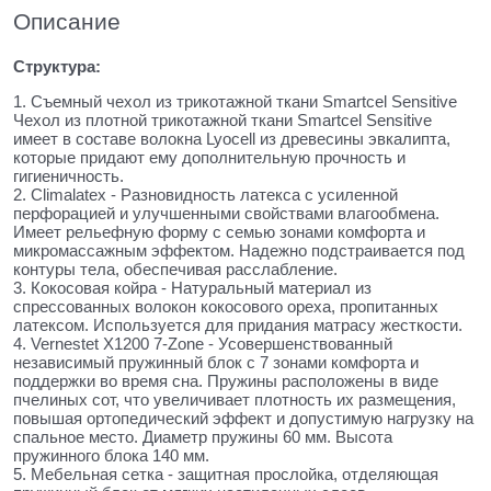
Описание
Структура:
1. Съемный чехол из трикотажной ткани Smartcel Sensitive
Чехол из плотной трикотажной ткани Smartcel Sensitive
имеет в составе волокна Lyocell из древесины эвкалипта,
которые придают ему дополнительную прочность и
гигиеничность.
2. Climalatex - Разновидность латекса с усиленной
перфорацией и улучшенными свойствами влагообмена.
Имеет рельефную форму с семью зонами комфорта и
микромассажным эффектом. Надежно подстраивается под
контуры тела, обеспечивая расслабление.
3. Кокосовая койра - Натуральный материал из
спрессованных волокон кокосового ореха, пропитанных
латексом. Используется для придания матрасу жесткости.
4. Vernestet X1200 7-Zone - Усовершенствованный
независимый пружинный блок с 7 зонами комфорта и
поддержки во время сна. Пружины расположены в виде
пчелиных сот, что увеличивает плотность их размещения,
повышая ортопедический эффект и допустимую нагрузку на
спальное место. Диаметр пружины 60 мм. Высота
пружинного блока 140 мм.
5. Мебельная сетка - защитная прослойка, отделяющая