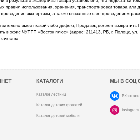
 в результате экспертизы товара установлено, что недостатки тов
х правил использования, хранения, транспортировки товара или д
 проведение экспертизы, а также связанные с ее проведением расх
йствительно имеет какой-либо дефект, Продавец должен возвратить 
ь в офис ЧУПТП «Восток плюс» (адрес: 211413, РБ, г. Полоцк, ул.
качества.
ИНЕТ
КАТАЛОГИ
МЫ В СОЦ 
Каталог лестниц
ВКонтакт
Каталог детских кроватей
Instagram
Каталог детской мебели