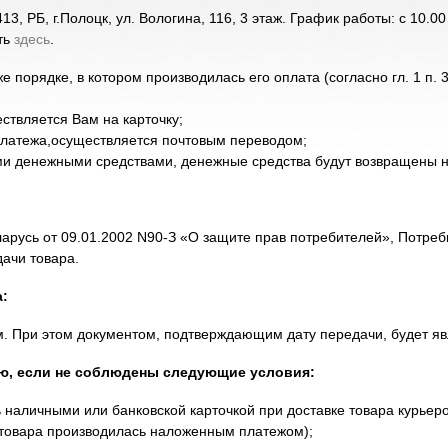
3, РБ, г.Полоцк, ул. Вологина, 116, 3 этаж. График работы: с 10.00
ть
здесь
.
е порядке, в котором производилась его оплата (согласно гл. 1 п
ствляется Вам на карточку;
платежа,осуществляется почтовым переводом;
ми денежными средствами, денежные средства будут возвращены н
еларусь от 09.01.2002 N90-З «О защите прав потребителей», Потре
дачи товара.
а:
. При этом документом, подтверждающим дату передачи, будет явл
лю, если не соблюдены следующие условия:
ь наличными или банковской карточкой при доставке товара курьеро
 товара производилась наложенным платежом);