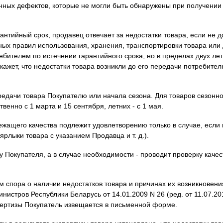
ных дефектов, которые не могли быть обнаружены при получении 
рантийный срок, продавец отвечает за недостатки товара, если не д
ых правил использования, хранения, транспортировки товара или 
ебителем по истечении гарантийного срока, но в пределах двух ле
окажет, что недостатки товара возникли до его передачи потребит
ередачи товара Покупателю или начала сезона. Для товаров сезонн
твенно с 1 марта и 15 сентября, летних - с 1 мая.
жащего качества подлежит удовлетворению только в случае, если и
рлыки товара с указанием Продавца и т. д.).
 Покупателя, а в случае необходимости - проводит проверку каче
спора о наличии недостатков товара и причинах их возникновения 
истров Республики Беларусь от 14.01.2009 N 26 (ред. от 11.07.20
пертизы Покупатель извещается в письменной форме.